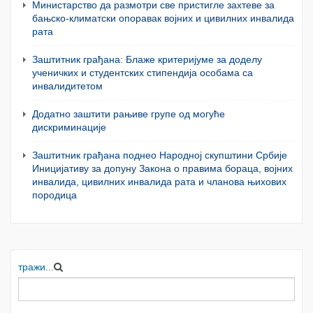
Министарство да размотри све пристигле захтеве за
бањско-климатски опоравак војних и цивилних инвалида
рата
Заштитник грађана: Блаже критеријуме за доделу
ученичких и студентских стипендија особама са
инвалидитетом
Додатно заштити рањиве групе од могуће
дискриминације
Заштитник грађана поднео Народној скупштини Србије
Иницијативу за допуну Закона о правима бораца, војних
инвалида, цивилних инвалида рата и чланова њихових
породица
тражи...