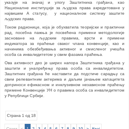
указује на значај и улогу Заштитника грађана, као
Националне институције за људска права акредитоване у
највишем А статусу, у националном систему заштите
људских права.
Током радионице, која је обухватила теоријски и практични
рад, посебна пажња је посвећена примени методологије
засноване на људским правима, врсти и примени
индикатора за праћење сваког члана конвенције, као и
начинима обезбеђивања активног и смисленог учешћа
особа са инвалидитетом у свим фазама праћења.
Ова активност део је ширих напора Заштитника грађана у
заштити и унапређењу права особа са инвалидитетом.
Заштитник грађана ће наставити да подстиче сарадњу са
свим релевантним актерима и даљим јачањем капацитета
доприноси ефикасном и инклузивном независном праћењу
примене Конвенције УН о правима особа са инвалидитетом
у Републици Србији.
Страна 1 од 18
Старт
<
1
2
3
4
5
6
7
8
9
10
>
Крај