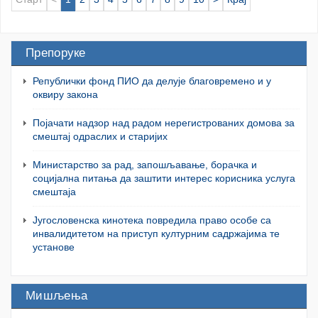
Препоруке
Републички фонд ПИО да делује благовремено и у
оквиру закона
Појачати надзор над радом нерегистрованих домова за
смештај одраслих и старијих
Министарство за рад, запошљавање, борачка и
социјална питања да заштити интерес корисника услуга
смештаја
Југословенска кинотека повредила право особе са
инвалидитетом на приступ културним садржајима те
установе
Мишљења