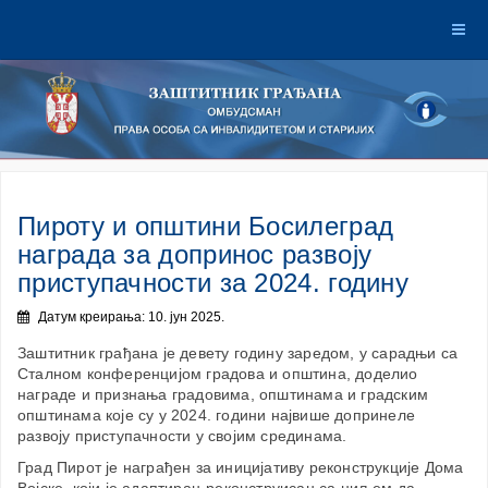
Пироту и општини Босилеград
награда за допринос развоју
приступачности за 2024. годину
Датум креирања: 10. јун 2025.
Заштитник грађана је девету годину заредом, у сарадњи са
Сталном конференцијом градова и општина, доделио
награде и признања градовима, општинама и градским
општинама које су у 2024. години највише допринеле
развоју приступачности у својим срединама.
Град Пирот је награђен за иницијативу реконструкције Дома