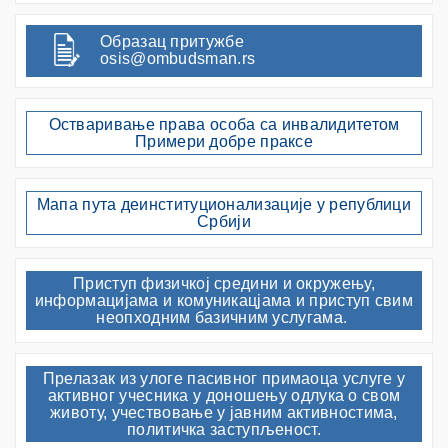
Образац притужбе
osis@ombudsman.rs
Остваривање права особа са инвалидитетом
Примери добре праксе
Мапа пута деинституционализације у републици
Србији
Приступ физичкој средини и окружењу,
информацијама и комуникацјама и приступ свим
неопходним базичним услугама.
Прелазак из улоге пасивног примаоца услуге у
активног учесника у доношењу одлука о свом
животу, учествовање у јавним активностима,
политичка заступљеност.