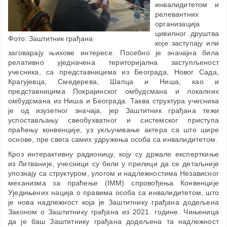
инвалидитетом и
релевантних
организација
цивилног друштва
Фото: Заштитник грађана
које заступају или
заговарају њихове интересе. Посебно је значајна била
релативно уједначена територијална заступљеност
учесника, са представницима из Београда, Новог Сада,
Крагујевца, Смедерева, Шапца и Ниша, као и
представницима Покрајинског омбудсмана и локалних
омбудсмана из Ниша и Београда. Таква структура учесника
је од изузетног значаја, јер Заштитник грађана тежи
успостављању свеобухватног и системског приступа
праћењу конвенције, уз укључивање актера са што шире
основе, пре свега самих удружења особа са инвалидитетом.
Кроз интерактивну радионицу, коју су држале експерткиње
из Литваније, учесници су били у прилици да се детаљније
упознају са структуром, улогом и надлежностима Независног
механизма за праћење (IMM) спровођења Конвенције
Уједињених нација о правима особа са инвалидитетом, што
је нова надлежност која је Заштитнику грађана додељена
Законом о Заштитнику грађана из 2021. године. Чињеница
да је баш Заштитнику грађана додељена та надлежност