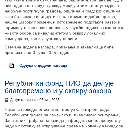
квалитета живота свих грађана, Заштитник грађана већ дуги
низ година остварује ту своју мисију и тиме што указује на
најбоља постигнућа градова, општина и градских општина,
како би њихове иницијативе, као примери добре праксе,
нашле широку примену, и истовремено подстакле развој и
примену неких нових решења у служби подизања квалитета
живота особа са инвалидитетом у оквиру локалних
самоуправа, као и друштва у целини.
Свечана додела награда, признања и захвалница биће
организована 3. јула 2025. године.
Одлука о додели награда
Републички фонд ПИО да делује
благовремено и у оквиру закона
Датум креирања: 06. мај 2025.
Након спроведеног испитног поступка контроле рада
Републичког фонда за пензијско и инвалидско осигурање,
Заштитник грађана налази да је фонд начинио пропусте у
раду у поступку за утврђивање права на новчану накнаду за