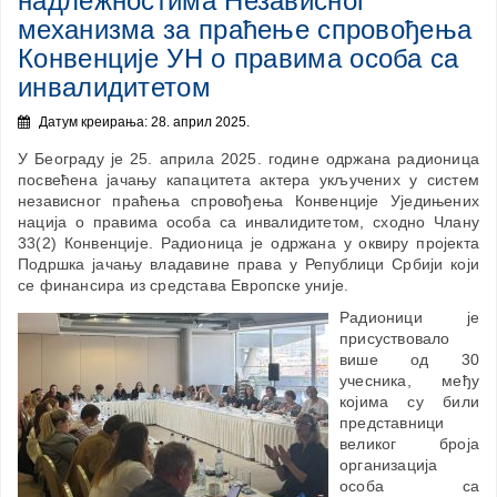
надлежностима Независног
механизма за праћење спровођења
Конвенције УН о правима особа са
инвалидитетом
Датум креирања: 28. април 2025.
У Београду је 25. априла 2025. године одржана радионица
посвећена јачању капацитета актера укључених у систем
независног праћења спровођења Конвенције Уједињених
нација о правима особа са инвалидитетом, сходно Члану
33(2) Конвенције. Радионица је одржана у оквиру пројекта
Подршка јачању владавине права у Републици Србији који
се финансира из средстава Европске уније.
Радионици је
присуствовало
више од 30
учесника, међу
којима су били
представници
великог броја
организација
особа са