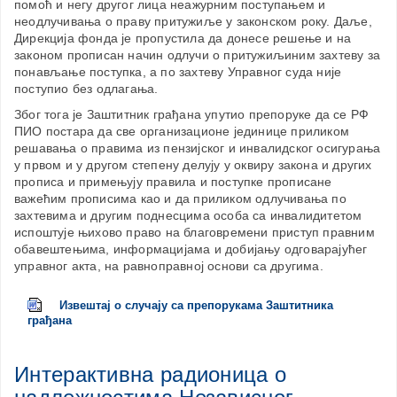
помоћ и негу другог лица неажурним поступањем и
неодлучивања о праву притужиље у законском року. Даље,
Дирекција фонда је пропустила да донесе решење и на
законом прописан начин одлучи о притужиљиним захтеву за
понављање поступка, а по захтеву Управног суда није
поступио без одлагања.
Због тога је Заштитник грађана упутио препоруке да се РФ
ПИО постара да све организационе јединице приликом
решавања о правима из пензијског и инвалидског осигурања
у првом и у другом степену делују у оквиру закона и других
прописа и примењују правила и поступке прописане
важећим прописима као и да приликом одлучивања по
захтевима и другим поднесцима особа са инвалидитетом
испоштује њихово право на благовремени приступ правним
обавештењима, информацијама и добијању одговарајућег
управног акта, на равноправној основи са другима.
Извештај о случају са препорукама Заштитника
грађана
Интерактивна радионица о