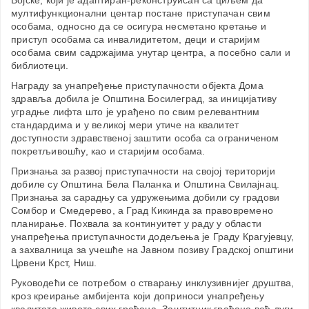
Војске, који је адаптиран-реконструисан са циљем да
мултифункционални центар постане приступачан свим
особама, односно да се осигура несметано кретање и
приступ особама са инвалидитетом, деци и старијим
особама свим садржајима унутар центра, а посебно сали и
библиотеци.
Награду за унапређење приступачности објекта Дома
здравља добила је Општина Босилеград, за иницијативу
уградње лифта што је урађено по свим релевантним
стандардима и у великој мери утиче на квалитет
доступности здравственој заштити особа са ограниченом
покретљивошћу, као и старијим особама.
Признања за развој приступачности на својој територији
добиле су Општина Бела Паланка и Општина Свилајнац.
Признања за сарадњу са удружењима добили су градови
Сомбор и Смедерево, а Град Кикинда за правовремено
планирање. Похвала за континуитет у раду у области
унапређења приступачности додељења је Граду Крагујевцу,
а захвалница за учешће на Јавном позиву Градској општини
Црвени Крст, Ниш.
Руководећи се потребом о стварању инклузивнијег друштва,
кроз креирање амбијента који доприноси унапређењу