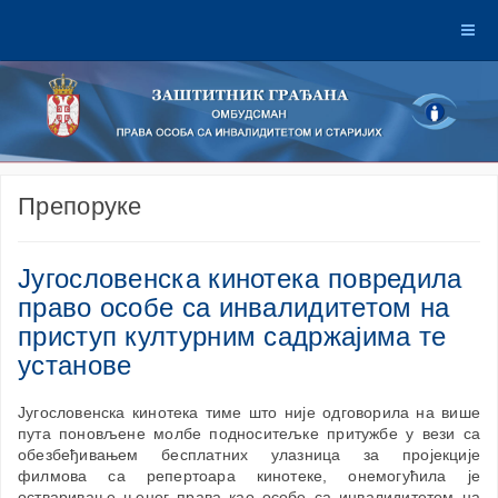
Препоруке
Југословенска кинотека повредила
право особе са инвалидитетом на
приступ културним садржајима те
установе
Југословенска кинотека тиме што није одговорила на више
пута поновљене молбе подноситељке притужбе у вези са
обезбеђивањем бесплатних улазница за пројекције
филмова са репертоара кинотеке, онемогућила је
остваривање њеног права као особе са инвалидитетом на