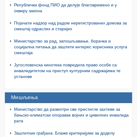
Републички фонд ПИО да делује благовремено и у
оквиру закона
Појачати надзор над радом нерегистрованих домова за
смештај одраслих и старијих
Министарство за рад, запошљавање, борачка и
социјална питања да заштити интерес корисника услуга
смештаја
Југословенска кинотека повредила право особе са
инвалидитетом на приступ културним садржајима те
установе
Мишљења
Министарство да размотри све пристигле захтеве за
бањско-климатски опоравак војних и цивилних инвалида
рата
Заштитник грађана: Блаже критеријуме за доделу