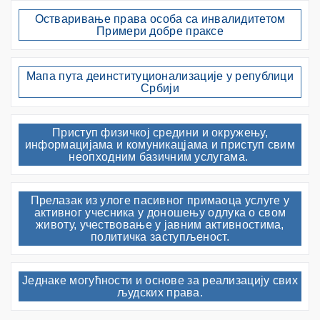
Остваривање права особа са инвалидитетом
Примери добре праксе
Мапа пута деинституционализације у републици
Србији
Приступ физичкој средини и окружењу,
информацијама и комуникацјама и приступ свим
неопходним базичним услугама.
Прелазак из улоге пасивног примаоца услуге у
активног учесника у доношењу одлука о свом
животу, учествовање у јавним активностима,
политичка заступљеност.
Једнаке могућности и основе за реализацију свих
људских права.