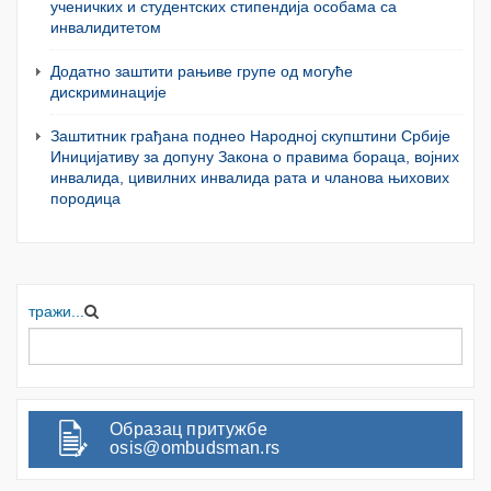
ученичких и студентских стипендија особама са
инвалидитетом
Додатно заштити рањиве групе од могуће
дискриминације
Заштитник грађана поднео Народној скупштини Србије
Иницијативу за допуну Закона о правима бораца, војних
инвалида, цивилних инвалида рата и чланова њихових
породица
тражи...
Образац притужбе
osis@ombudsman.rs