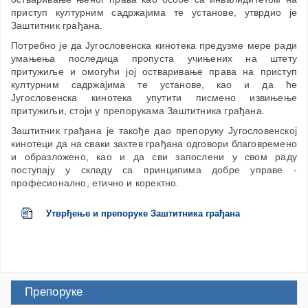
приступ културним садржајима те установе, утврдио је
Заштитник грађана.
Потребно је да Југословенска кинотека предузме мере ради
умањења последица пропуста учињених на штету
притужиље и омогући јој остваривање права на приступ
културним садржајима те установе, као и да ће
Југословенска кинотека упутити писмено извињење
притужиљи, стоји у препорукама Заштитника грађана.
Заштитник грађана је такође дао препоруку Југословенској
кинотеци да на сваки захтев грађана одговори благовремено
и образложено, као и да сви запослени у свом раду
поступају у складу са принципима добре управе -
професионално, етично и коректно.
Утврђење и препоруке Заштитника грађана
Препоруке