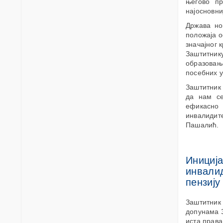
његово пр
најосновни
Држава но
положаја о
значајног 
Заштитнику
образовањ
посебних у
Заштитник
да нам се
ефикасно
инвалидит
Пашалић.
Иниција
инвалид
пензију
Заштитник 
допунама З
иста права