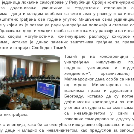
 јединица локалне самоуправе у Републици Србији континуиран
 за додељивање ученичких и студентских стипендија 
мима деци и младим особама са сметњама у развоју и са инва
Заштитник грађана ове године упутио Мишљење свим јединица
 у којем их је позвао да ради унапређења положаја и степена 
бразовање деце и младих особа са сметњама у развоју и са инв
са својим могућностима, континуирано расписују конкурсе
мима, истакао је данас заменик заштитника грађана за прав
том и старијих Слободан Томић.
Томић је на конференцији „
унапређењу инклузивних п
подршка ученицима и студ
хендикепом“, организовано
Међународног дана особа са инв
од стране Министарства за
мањинска права и друштвени 
Београду, истакао да су потр
дефинисани критеријуми за ст
ученика и студената са сметњама 
са инвалидитетом у свим к
итник грађана
локалних самоуправа за доделу у
х стипендија, како би се омогућило инклузивно образовање и ва
ју деце и младих са инвалидитетом, као предуслов за запо