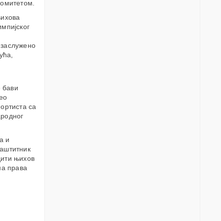
омитетом.
њихова
импијског
 заслужено
ућа,
е бави
ео
портиста са
ародног
а и
Заштитник
дити њихов
на права