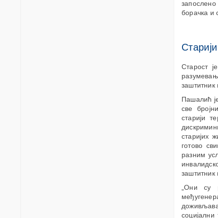
запослено
борачка и 
Старији
Старост ј
разумевањ
заштитник
Пашалић је
све бројн
старији т
дискримин
старијих 
готово св
разним усл
инвалидск
заштитник 
„Они су 
међугене
доживљавам
социјални 