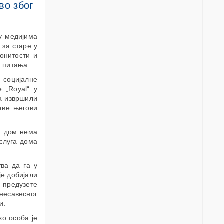
во због
 у медијима
 за старе у
онитости и
 питања.
 социјалне
 „Royal“ у
ма извршили
аве његови
у: дом нема
слуга дома
ва да га у
је добијали
у предузете
 несавесног
и.
ко особа је