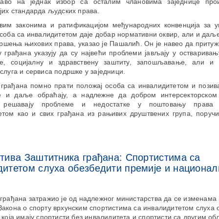
аво на једнак избор са осталим члановима заједнице про
јих стандарда људских права.
вим законима и ратификацијом међународних конвенција за 
соба са инвалидитетом даје добар нормативни оквир, али и даљ
кршења њихових права, указао је Пашалић. Он је навео да приту
 грађана указују да су највећи проблеми јављају у остварива
е, социјалну и здравствену заштиту, запошљавање, али и 
слуга и сервиса подршке у заједници.
 грађана помно прати положај особа са инвалидитетом и позив
 и даље обраћају, а надлежне да добром интерсекторско
 решавају проблеме и недостатке у поштовању права
етом као и свих грађана из рањивих друштвених група, поручи
тива Заштитника грађана: Спортистима са
итетом слуха обезбедити премије и национал
грађана затражио је од надлежног министарства да се изменама
акона о спорту врхунским спортистима са инвалидитетом слуха 
 која имају спортисти без инвалидитета и спортисти са другим о