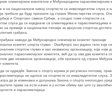
ним олимпијским комитетом и Међународним параолимпијским к
би и на националном нивоу спортисти са инвалидитетом слуха и 
ја требало да буду признати од стране Министарства спорта, Ол
рбије и Спортског савеза Србије, а сходно томе спортисти са
том слуха да се изједначе са олимпијцима и параолимпијцима и
во на премије и националне пензије за врхунска спортска достигн
титник грађана.
грађана наводи да Међународни олимпијски комитет признаје
нални комитет спорта глувих - Deaflympic као једино тело које с
налним спортом глувих и као независну организацију, која није д
налног параолимпијског комитета, већ да су ова два комитета с
том две независне организације, обе признате од стране Међун
г комитета.
да се одредбе Закона о спорту којима је регулисан положај, прав
раолимпијаца не односе на спортисте са инвалидитетом слуха, 
атра да је изменама и допунама Закона о спорту неопходно уре
заштити права на исти начин и у истом обиму као што су заштиће
ортиста и параолимпијаца.