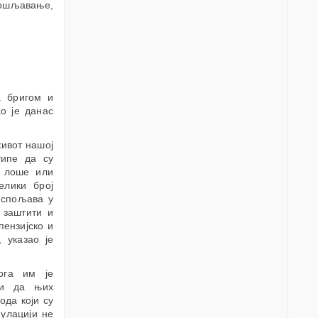
пошљавање,
а бригом и
о је данас
живот нашој
типе да су
у лоше или
елики број
испољава у
 заштити и
пензијско и
 указао је
ога им је
 и да њих
ода који су
пулацији не