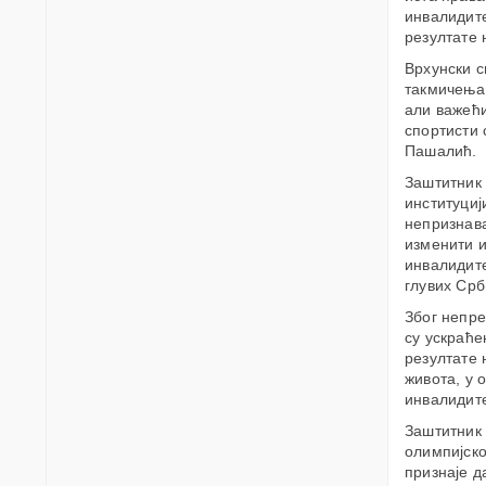
инвалидите
резултате 
Врхунски с
такмичења 
али важећи
спортисти 
Пашалић.
Заштитник 
институциј
непризнава
изменити и
инвалидите
глувих Срб
Због непре
су ускраће
резултате 
живота, у 
инвалидите
Заштитник
олимпијско
признаје д