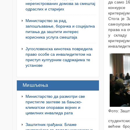
да само 16
нерегистрованих домова за смештај
конкурсе
одраслих и старијих
критерију
Стога је 
Министарство за рад,
самоуправе
запошљавање, борачка и социјална
права на о
питања да заштити интерес
у складу 
корисника услуга смештаја
критерију
инвалидите
Југословенска кинотека повредила
право особе са инвалидитетом на
приступ културним садржајима те
установе
Мишљења
Министарство да размотри све
пристигле захтеве за бањско-
климатски опоравак војних и
Фото: Зашт
цивилних инвалида рата
студентски
Заштитник грађана: Блаже
већем бро