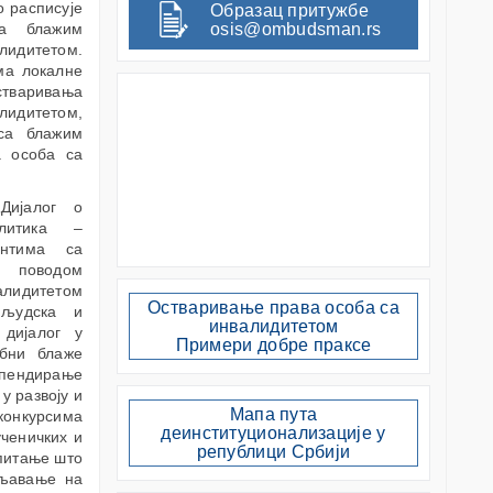
о расписује
Образац притужбе
са блажим
osis@ombudsman.rs
лидитетом.
ма локалне
остваривања
алидитетом,
 са блажим
а особа са
Дијалог о
олитика –
ентима са
ј поводом
алидитетом
Остваривање права особа са
 људска и
инвалидитетом
дијалог у
Примери добре праксе
ебни блаже
ипендирање
у развоју и
Мапа пута
онкурсима
деинституционализације у
ченичких и
републици Србији
спитање што
шљавање на