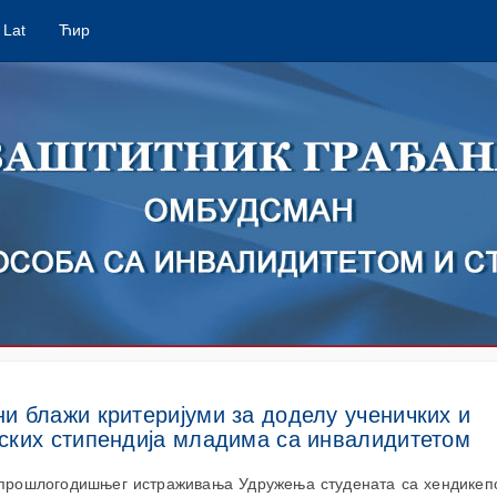
Lat
Ћир
и блажи критеријуми за доделу ученичких и
ских стипендија младима са инвалидитетом
 прошлогодишњег истраживања Удружења студената са хендикепо