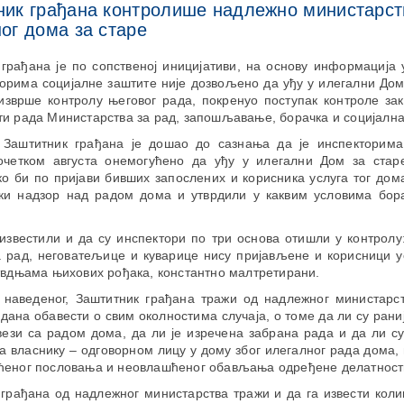
ник грађана контролише надлежно министарст
ог дома за старе
грађана је по сопственој иницијативи, на основу информација
орима социјалне заштите није дозвољено да уђу у илегални Дом
изврше контролу његовог рада, покренуо поступак контроле зак
и рада Министарства за рад, запошљавање, борачка и социјална
 Заштитник грађана је дошао до сазнања да je инспекторима
очетком августа онемогућено да уђу у илегални Дом за старе
о би по пријави бивших запослених и корисника услуга тог до
ски надзор над радом дома и утврдили у каквим условима бор
известили и да су инспектори по три основа отишли у контрол
а рад, неговатељице и куварице нису пријављене и корисници у
твдњама њихових рођака, константно малтретирани.
а наведеног, Заштитник грађана тражи од надлежног министарст
 дана обавести о свим околностима случаја, о томе да ли су рани
вези са радом дома, да ли је изречена забрана рада и да ли с
 власнику – одговорном лицу у дому због илегалног рада дома,
ћеног пословања и неовлашћеног обављања одређене делатност
грађана од надлежног министарства тражи и да га извести коли