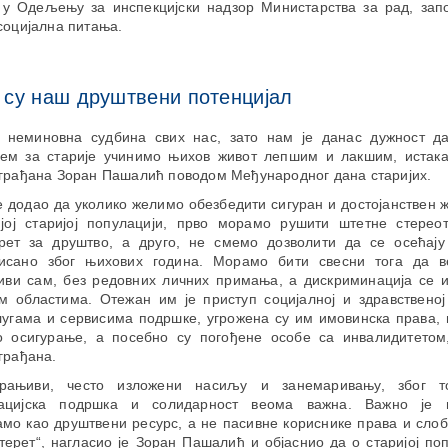
 у Одељењу за инспекцијски надзор Министарства за рад, за
социјална питања.
 су наш друштвени потенцијал
е неминовна судбина свих нас, зато нам је данас дужност д
ем за старије учинимо њихов живот лепшим и лакшим, истака
 грађана Зоран Пашалић поводом Међународног дана старијих.
 додао да уколико желимо обезбедити сигуран и достојанствен 
ијој старијој популацији, прво морамо рушити штетне стерео
ерет за друштво, а друго, не смемо дозволити да се осећај
исано због њихових година. Морамо бити свесни тога да в
живи сам, без редовних личних примања, а дискриминација се 
им областима. Отежан им је приступ социјалној и здравственој
угама и сервисима подршке, угрожена су им имовинска права, 
о осигурање, а посебно су погођене особе са инвалидитетом,
грађана.
рањиви, често изложени насиљу и занемаривању, због т
рацијска подршка и солидарност веома важна. Важно је
о као друштвени ресурс, а не пасивне кориснике права и слоб
терет“, нагласио је Зоран Пашалић и објаснио да о старијој по