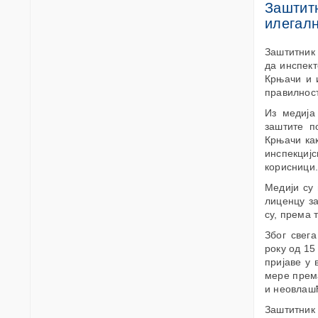
Заштит
илегалн
Заштитник 
да инспект
Крњачи и 
правилност
Из медија
заштите п
Крњачи как
инспекциј
корисници.
Медији су 
лиценцу з
су, према 
Због свег
року од 15
пријаве у 
мере према
и неовлаш
Заштитник 