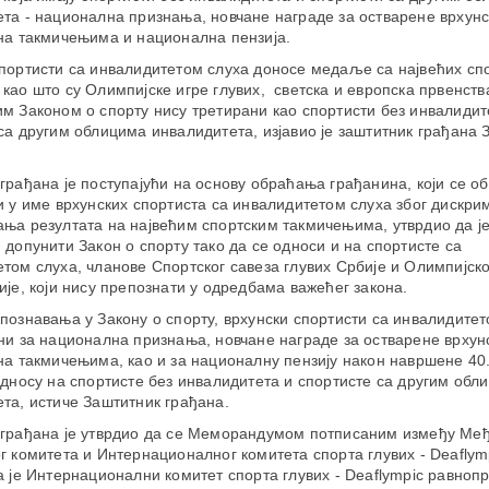
та - национална признања, новчане награде за остварене врхунс
на такмичењима и национална пензија.
портисти са инвалидитетом слуха доносе медаље са највећих сп
као што су Олимпијске игре глувих, светска и европска првенства
м Законом о спорту нису третирани као спортисти без инвалидит
са другим облицима инвалидитета, изјавио је заштитник грађана 
грађана је поступајући на основу обраћања грађанина, који се об
и у име врхунских спортиста са инвалидитетом слуха због дискри
ња резултата на највећим спортским такмичењима, утврдио да ј
 допунити Закон о спорту тако да се односи и на спортисте са
том слуха, чланове Спортског савеза глувих Србије и Олимпијско
ије, који нису препознати у одредбама важећег закона.
познавања у Закону о спорту, врхунски спортисти са инвалидитет
ни за национална признања, новчане награде за остварене врхун
на такмичењима, као и за националну пензију након навршене 40
односу на спортисте без инвалидитета и спортисте са другим обл
та, истиче Заштитник грађана.
 грађана је утврдио да се Меморандумом потписаним између Ме
г комитета и Интернационалног комитета спорта глувих - Deaflym
а је Интернационални комитет спорта глувих - Deaflympic равноп