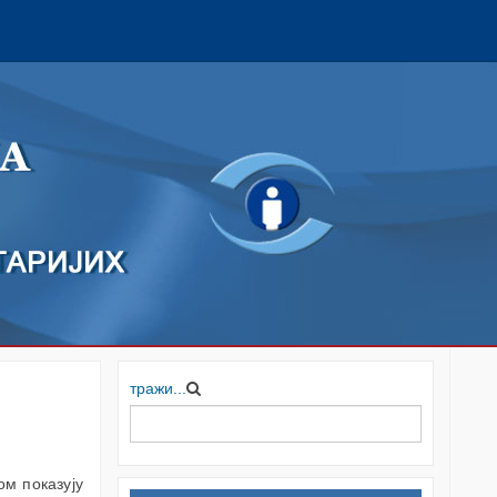
тражи...
м показују