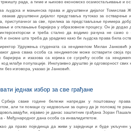
 тржишту рада, а тиме и њихово економско осамостаљивање и о
за људска и мањинска права и друштвени дијалог Томислав Ж
а овакав друштвени дијалог представља путоказ за остварење и
а, приступачног за све, прилика за представљање примера добр
вање и отклањање баријера у образовном процесу. Он је додао 
интерсекторски и треба стално да водимо рачуна не само о
ћ и ономе шта треба да урадимо како би људска права била ост
иректор Удружења студената са хендикепом Милан Јанковић ј
аког дана свака особа са хендикепом може остварити своја пр
х баријера и изазова са којима се сусрећу особе са хендикеп
 код млађе популације. Инклузивно друштво је одговорност свих 
ти без изговора, указао је Јанковић.
вати једнак избор за све грађане
 Србија сваке године бележи напредак у поштовању прав
том, али ти помаци су недовољни за оцену да је положај те рањ
адовољавајући, изјавио је данас заштитник грађана Зоран Паша
а - Међународног дана особа са инвалидитетом.
акао да право појединца да живи у заједници и буде укључен у