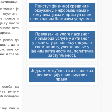
снаживање.
Приступ физичкој средини и
игманов је
окружењу, информацијама и
нклузивног
комуникацјама и приступ свим
е праксе и
неопходним базичним услугама.
да су многи
 ономе шта
варена.
Прелазак из улоге пасивног
примаоца услуге у активног
е рекао да
учесника у доношењу одлука о
ава, а да и
свом животу, учествовање у
ом, оне су
јавним активностима, политичка
нас и треба
заступљеност.
Једнаке могућности и основе за
реализацију свих људских
права.
а особа са
иве групе у
лић поводом
 њу, као и