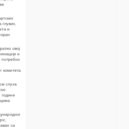
ке
ортских
 глувих,
ета и
Зоран
ратио овој
минације и
е потребно
г комитета
ом слуха
ске
. године
ицима
ђународног
pic,
раван са