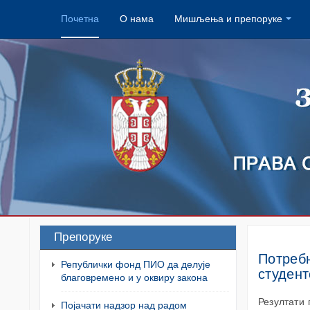
Почетна
О нама
Мишљења и препоруке
Препоруке
Потребн
Републички фонд ПИО да делује
студент
благовремено и у оквиру закона
Резултати
Појачати надзор над радом