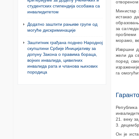
критеријуме за доделу ученичких и
отвореном
студентских стипендија особама са
Министар 
инвалидитетом
истакао д
образовањ
Додатно заштити рањиве групе од
за сагледа
могуће дискриминације
проблеми 
морамо, ве
Заштитник грађана поднео Народној
скупштини Србије Иницијативу за
Извршни д
допуну Закона о правима бораца,
жели да св
војних инвалида, цивилних
поред сви
инвалида рата и чланова њихових
израженије
породица
га омогући
Гаранто
Република
инвалидите
21. веку з
3. децембр
Он је ист