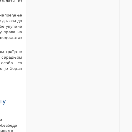
изилази из
унапређење
е долази до
жбе упућене
њу права на
недостатак
ам грађане
м сарадњом
 особа са
о је Зоран
ну
 и
обезбеде
блицима