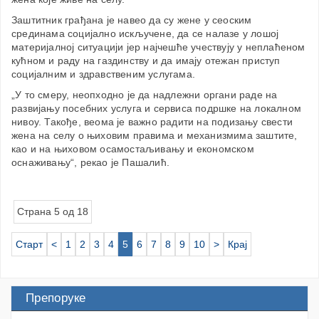
Заштитник грађана је навео да су жене у сеоским
срединама социјално искључене, да се налазе у лошој
материјалној ситуацији јер најчешће учествују у неплаћеном
кућном и раду на газдинству и да имају отежан приступ
социјалним и здравственим услугама.
„У то смеру, неопходно је да надлежни органи раде на
развијању посебних услуга и сервиса подршке на локалном
нивоу. Такође, веома је важно радити на подизању свести
жена на селу о њиховим правима и механизмима заштите,
као и на њиховом осамостаљивању и економском
оснаживању“, рекао је Пашалић.
Страна 5 од 18
Старт
<
1
2
3
4
5
6
7
8
9
10
>
Крај
Препоруке