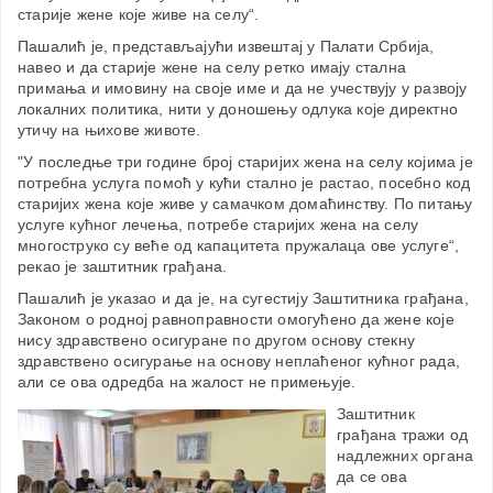
старије жене које живе на селу“.
Пашалић је, представљајући извештај у Палати Србија,
навео и да старије жене на селу ретко имају стална
примања и имовину на своје име и да не учествују у развоју
локалних политика, нити у доношењу одлука које директно
утичу на њихове животе.
"У последње три године број старијих жена на селу којима је
потребна услуга помоћ у кући стално је растао, посебно код
старијих жена које живе у самачком домаћинству. По питању
услуге кућног лечења, потребе старијих жена на селу
многоструко су веће од капацитета пружалаца ове услуге“,
рекао је заштитник грађана.
Пашалић је указао и да је, на сугестију Заштитника грађана,
Законом о родној равноправности омогућено да жене које
нису здравствено осигуране по другом основу стекну
здравствено осигурање на основу неплаћеног кућног рада,
али се ова одредба на жалост не примењује.
Заштитник
грађана тражи од
надлежних органа
да се ова