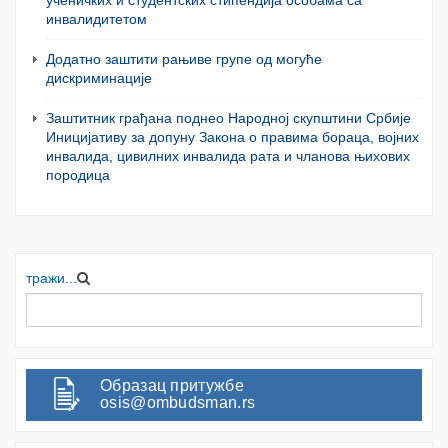
ученичких и студентских стипендија особама са
инвалидитетом
Додатно заштити рањиве групе од могуће
дискриминације
Заштитник грађана поднео Народној скупштини Србије
Иницијативу за допуну Закона о правима бораца, војних
инвалида, цивилних инвалида рата и чланова њихових
породица
тражи...
Образац притужбе
osis@ombudsman.rs