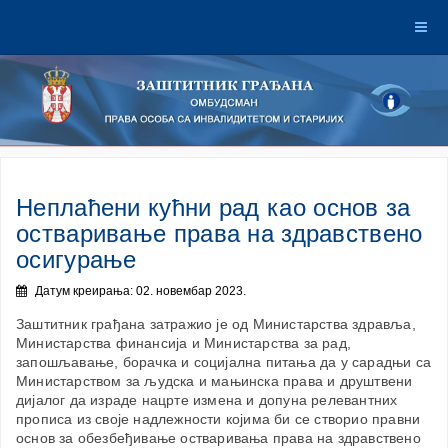
Неплаћени кућни рад као основ за
остваривање права на здравствено
осигурање
Датум креирања: 02. новембар 2023.
Заштитник грађана затражио је од Mинистарства здравља,
Министарства финансија и Министарства за рад,
запошљавање, борачка и социјална питања да у сарадњи са
Министарством за људска и мањинска права и друштвени
дијалог да израде нацрте измена и допуна релевантних
прописа из своје надлежности којима би се створио правни
основ за обезбеђивање остваривања права на здравствено