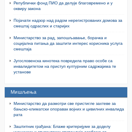
Републички фонд ПИО да делује благовремено и у
оквиру закона
Појачати надзор над радом нерегистрованих домова за
смештај одраслих и старијих
Министарство за рад, запошљавање, борачка и
социјална питања да заштити интерес корисника услуга
смештаја
Југословенска кинотека повредила право особе са
инвалидитетом на приступ културним садржајима те
установе
Мишљења
Министарство да размотри све пристигле захтеве за
бањско-климатски опоравак војних и цивилних инвалида
рата
Заштитник грађана: Блаже критеријуме за доделу