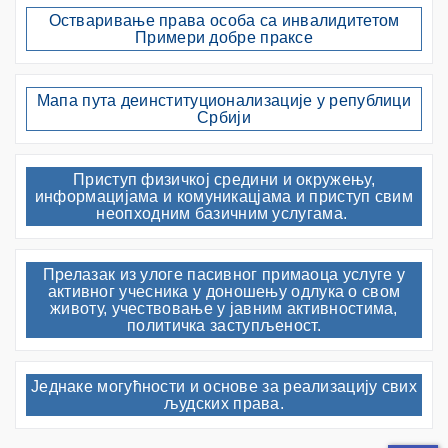
Остваривање права особа са инвалидитетом
Примери добре праксе
Мапа пута деинституционализације у републици
Србији
Приступ физичкој средини и окружењу,
информацијама и комуникацјама и приступ свим
неопходним базичним услугама.
Прелазак из улоге пасивног примаоца услуге у
активног учесника у доношењу одлука о свом
животу, учествовање у јавним активностима,
политичка заступљеност.
Једнаке могућности и основе за реализацију свих
људских права.