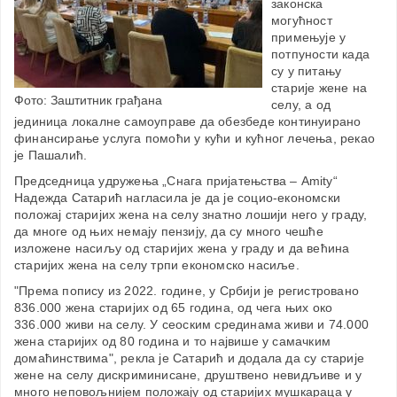
законска
могућност
примењује у
потпуности када
су у питању
старије жене на
Фото: Заштитник грађана
селу, а од
јединица локалне самоуправе да обезбеде континуирано
финансирање услуга помоћи у кући и кућног лечења, рекао
је Пашалић.
Председница удружења „Снага пријатењства – Amity“
Надежда Сатарић нагласила је да је социо-економски
положај старијих жена на селу знатно лошији него у граду,
да многе од њих немају пензију, да су много чешће
изложене насиљу од старијих жена у граду и да већина
старијих жена на селу трпи економско насиље.
"Према попису из 2022. године, у Србији је регистровано
836.000 жена старијих од 65 година, од чега њих око
336.000 живи на селу. У сеоским срединама живи и 74.000
жена старијих од 80 година и то највише у самачким
домаћинствима", рекла је Сатарић и додала да су старије
жене на селу дискриминисане, друштвено невидљиве и у
много неповољнијем положају од старијих мушкараца у