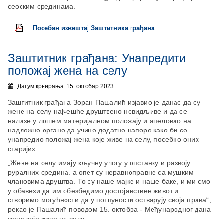
сеоским срединама.
Посебан извештај Заштитника грађана
Заштитник грађана: Унапредити
положај жена на селу
Датум креирања: 15. октобар 2023.
Заштитник грађана Зоран Пашалић изјавио је данас да су
жене на селу најчешће друштвено невидљиве и да се
налазе у лошем материјалном положају и апеловао на
надлежне органе да учине додатне напоре како би се
унапредио положај жена које живе на селу, посебно оних
старијих.
„Жене на селу имају кључну улогу у опстанку и развоју
руралних средина, а опет су неравноправне са мушким
члановима друштва. То су наше мајке и наше баке, и ми смо
у обавези да им обезбедимо достојанствен живот и
створимо могућности да у потпуности остварују своја права“,
рекао је Пашалић поводом 15. октобра - Међународног дана
жена које живе на селу.