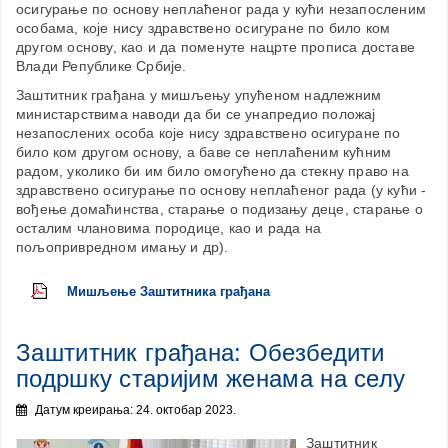
осигурање по основу неплаћеног рада у кући незапосленим
особама, које нису здравствено осигуране по било ком
другом основу, као и да поменуте нацрте прописа доставе
Влади Републике Србије.
Заштитник грађана у мишљењу упућеном надлежним
министарствима наводи да би се унапредио положај
незапослених особа које нису здравствено осигуране по
било ком другом основу, а баве се неплаћеним кућним
радом, уколико би им било омогућено да стекну право на
здравствено осигурање по основу неплаћеног рада (у кући -
вођење домаћинства, старање о подизању деце, старање о
осталим члановима породице, као и рада на
пољопривредном имању и др).
Мишљење Заштитника грађана
Заштитник грађана: Обезбедити
подршку старијим женама на селу
Датум креирања: 24. октобар 2023.
Заштитник