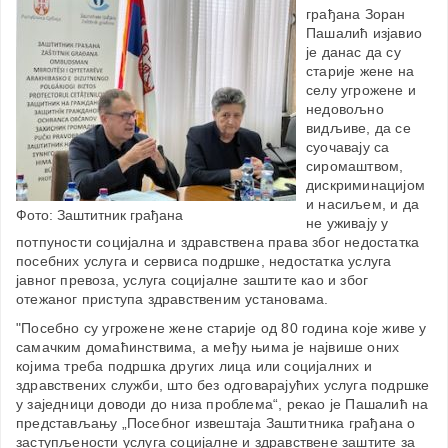
грађана Зоран
Пашалић изјавио
је данас да су
старије жене на
селу угрожене и
недовољно
видљиве, да се
суочавају са
сиромаштвом,
дискриминацијом
и насиљем, и да
Фото: Заштитник грађана
не уживају у
потпуности социјална и здравствена права због недостатка
посебних услуга и сервиса подршке, недостатка услуга
јавног превоза, услуга социјалне заштите као и због
отежаног приступа здравственим установама.
"Посебно су угрожене жене старије од 80 година које живе у
самачким домаћинствима, а међу њима је највише оних
којима треба подршка других лица или социјалних и
здравствених служби, што без одговарајућих услуга подршке
у заједници доводи до низа проблема“, рекао је Пашалић на
представљању „Посебног извештаја Заштитника грађана о
заступљености услуга социјалне и здравствене заштите за